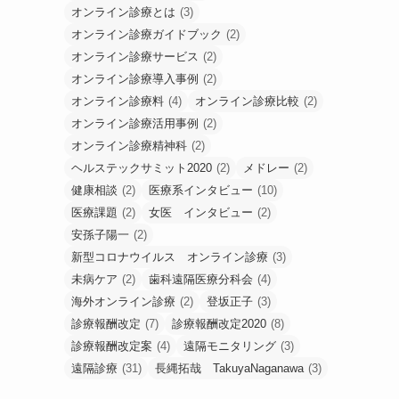
オンライン診療とは
(3)
オンライン診療ガイドブック
(2)
オンライン診療サービス
(2)
オンライン診療導入事例
(2)
オンライン診療料
(4)
オンライン診療比較
(2)
オンライン診療活用事例
(2)
オンライン診療精神科
(2)
ヘルステックサミット2020
(2)
メドレー
(2)
健康相談
(2)
医療系インタビュー
(10)
医療課題
(2)
女医 インタビュー
(2)
安孫子陽一
(2)
新型コロナウイルス オンライン診療
(3)
未病ケア
(2)
歯科遠隔医療分科会
(4)
海外オンライン診療
(2)
登坂正子
(3)
診療報酬改定
(7)
診療報酬改定2020
(8)
診療報酬改定案
(4)
遠隔モニタリング
(3)
遠隔診療
(31)
長縄拓哉 TakuyaNaganawa
(3)