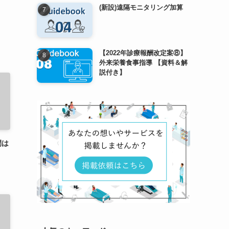
(新設)遠隔モニタリング加算
【2022年診療報酬改定案⑧】
外来栄養食事指導 【資料＆解
説付き】
間は