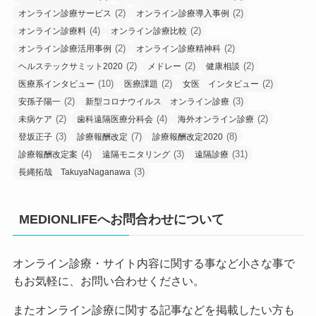
(2)
(2)
オンライン診療サービス
オンライン診療導入事例
(4)
(2)
オンライン診療料
オンライン診療比較
(2)
(2)
オンライン診療活用事例
オンライン診療精神科
(2)
(2)
(2)
ヘルステックサミット2020
メドレー
健康相談
(10)
(2)
(2)
医療系インタビュー
医療課題
女医 インタビュー
(2)
(3)
安孫子陽一
新型コロナウイルス オンライン診療
(2)
(4)
(2)
未病ケア
歯科遠隔医療分科会
海外オンライン診療
(3)
(7)
(8)
登坂正子
診療報酬改定
診療報酬改定2020
(4)
(3)
(31)
診療報酬改定案
遠隔モニタリング
遠隔診療
(3)
長縄拓哉 TakuyaNaganawa
MEDIONLIFEへお問合わせについて
オンライン診療・サイト内容に関する事など小さな事で
もお気軽に、お問い合わせください。
またオンライン診療に関する記事などを掲載したい方も