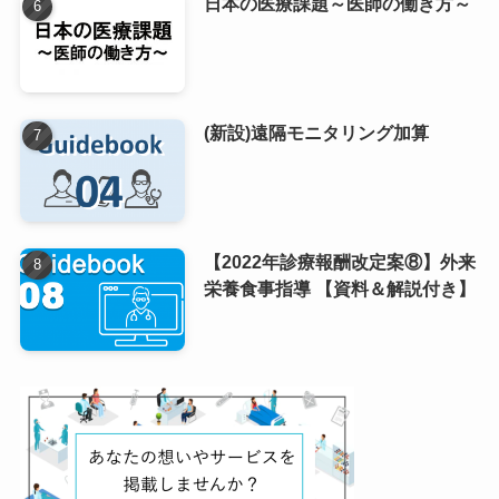
日本の医療課題～医師の働き方～
(新設)遠隔モニタリング加算
【2022年診療報酬改定案⑧】外来
栄養食事指導 【資料＆解説付き】