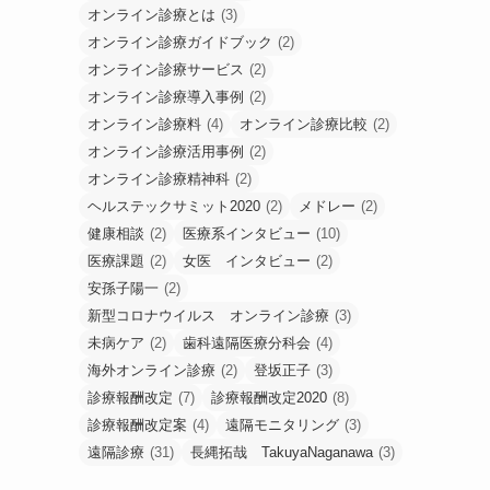
オンライン診療とは
(3)
オンライン診療ガイドブック
(2)
オンライン診療サービス
(2)
オンライン診療導入事例
(2)
オンライン診療料
(4)
オンライン診療比較
(2)
オンライン診療活用事例
(2)
オンライン診療精神科
(2)
ヘルステックサミット2020
(2)
メドレー
(2)
健康相談
(2)
医療系インタビュー
(10)
医療課題
(2)
女医 インタビュー
(2)
安孫子陽一
(2)
新型コロナウイルス オンライン診療
(3)
未病ケア
(2)
歯科遠隔医療分科会
(4)
海外オンライン診療
(2)
登坂正子
(3)
診療報酬改定
(7)
診療報酬改定2020
(8)
診療報酬改定案
(4)
遠隔モニタリング
(3)
遠隔診療
(31)
長縄拓哉 TakuyaNaganawa
(3)