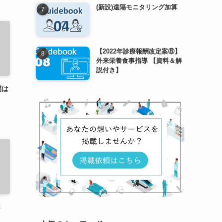
(新設)遠隔モニタリング加算
【2022年診療報酬改定案⑧】
外来栄養食事指導 【資料＆解
説付き】
間は
さ