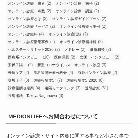
(2)
(2)
オンライン診療 患者
オンライン診療 歯科
(2)
(2)
オンライン診療 点数
オンライン診療 調査
(3)
(2)
オンライン診療とは
オンライン診療ガイドブック
(2)
(2)
オンライン診療サービス
オンライン診療導入事例
(4)
(2)
オンライン診療料
オンライン診療比較
(2)
(2)
オンライン診療活用事例
オンライン診療精神科
(2)
(2)
(2)
ヘルステックサミット2020
メドレー
健康相談
(10)
(2)
(2)
医療系インタビュー
医療課題
女医 インタビュー
(2)
(3)
安孫子陽一
新型コロナウイルス オンライン診療
(2)
(4)
(2)
未病ケア
歯科遠隔医療分科会
海外オンライン診療
(3)
(7)
(8)
登坂正子
診療報酬改定
診療報酬改定2020
(4)
(3)
(31)
診療報酬改定案
遠隔モニタリング
遠隔診療
(3)
長縄拓哉 TakuyaNaganawa
MEDIONLIFEへお問合わせについて
オンライン診療・サイト内容に関する事など小さな事で