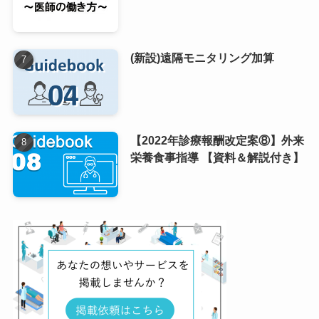
(新設)遠隔モニタリング加算
【2022年診療報酬改定案⑧】外来
栄養食事指導 【資料＆解説付き】