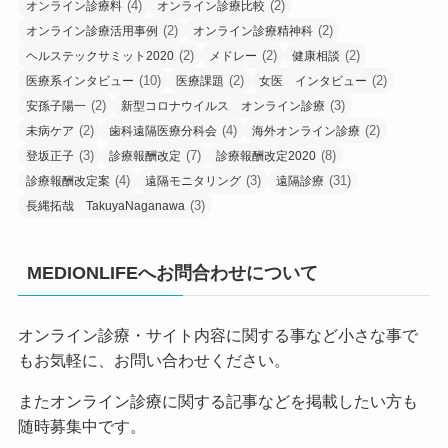
(4)
(2)
オンライン診療料
オンライン診療比較
(2)
(2)
オンライン診療活用事例
オンライン診療精神科
(2)
(2)
(2)
ヘルステックサミット2020
メドレー
健康相談
(10)
(2)
(2)
医療系インタビュー
医療課題
女医 インタビュー
(2)
(3)
安孫子陽一
新型コロナウイルス オンライン診療
(2)
(4)
(2)
未病ケア
歯科遠隔医療分科会
海外オンライン診療
(3)
(7)
(8)
登坂正子
診療報酬改定
診療報酬改定2020
(4)
(3)
(31)
診療報酬改定案
遠隔モニタリング
遠隔診療
(3)
長縄拓哉 TakuyaNaganawa
MEDIONLIFEへお問合わせについて
オンライン診療・サイト内容に関する事など小さな事で
もお気軽に、お問い合わせください。
またオンライン診療に関する記事などを掲載したい方も
随時募集中です。