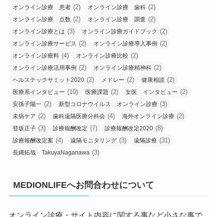
(2)
(2)
オンライン診療 患者
オンライン診療 歯科
(2)
(2)
オンライン診療 点数
オンライン診療 調査
(3)
(2)
オンライン診療とは
オンライン診療ガイドブック
(2)
(2)
オンライン診療サービス
オンライン診療導入事例
(4)
(2)
オンライン診療料
オンライン診療比較
(2)
(2)
オンライン診療活用事例
オンライン診療精神科
(2)
(2)
(2)
ヘルステックサミット2020
メドレー
健康相談
(10)
(2)
(2)
医療系インタビュー
医療課題
女医 インタビュー
(2)
(3)
安孫子陽一
新型コロナウイルス オンライン診療
(2)
(4)
(2)
未病ケア
歯科遠隔医療分科会
海外オンライン診療
(3)
(7)
(8)
登坂正子
診療報酬改定
診療報酬改定2020
(4)
(3)
(31)
診療報酬改定案
遠隔モニタリング
遠隔診療
(3)
長縄拓哉 TakuyaNaganawa
MEDIONLIFEへお問合わせについて
オンライン診療・サイト内容に関する事など小さな事で