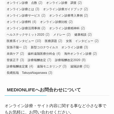
(2)
(2)
オンライン診療 点数
オンライン診療 調査
(3)
(2)
オンライン診療とは
オンライン診療ガイドブック
(2)
(2)
オンライン診療サービス
オンライン診療導入事例
(4)
(2)
オンライン診療料
オンライン診療比較
(2)
(2)
オンライン診療活用事例
オンライン診療精神科
(2)
(2)
(2)
ヘルステックサミット2020
メドレー
健康相談
(10)
(2)
(2)
医療系インタビュー
医療課題
女医 インタビュー
(2)
(3)
安孫子陽一
新型コロナウイルス オンライン診療
(2)
(4)
(2)
未病ケア
歯科遠隔医療分科会
海外オンライン診療
(3)
(7)
(8)
登坂正子
診療報酬改定
診療報酬改定2020
(4)
(3)
(31)
診療報酬改定案
遠隔モニタリング
遠隔診療
(3)
長縄拓哉 TakuyaNaganawa
MEDIONLIFEへお問合わせについて
オンライン診療・サイト内容に関する事など小さな事で
もお気軽に、お問い合わせください。