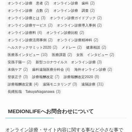
(2)
(2)
オンライン診療 患者
オンライン診療 歯科
(2)
(2)
オンライン診療 点数
オンライン診療 調査
(3)
(2)
オンライン診療とは
オンライン診療ガイドブック
(2)
(2)
オンライン診療サービス
オンライン診療導入事例
(4)
(2)
オンライン診療料
オンライン診療比較
(2)
(2)
オンライン診療活用事例
オンライン診療精神科
(2)
(2)
(2)
ヘルステックサミット2020
メドレー
健康相談
(10)
(2)
(2)
医療系インタビュー
医療課題
女医 インタビュー
(2)
(3)
安孫子陽一
新型コロナウイルス オンライン診療
(2)
(4)
(2)
未病ケア
歯科遠隔医療分科会
海外オンライン診療
(3)
(7)
(8)
登坂正子
診療報酬改定
診療報酬改定2020
(4)
(3)
(31)
診療報酬改定案
遠隔モニタリング
遠隔診療
(3)
長縄拓哉 TakuyaNaganawa
MEDIONLIFEへお問合わせについて
オンライン診療・サイト内容に関する事など小さな事で