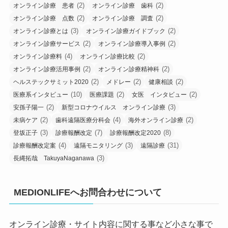
(2)
(2)
オンライン診療 患者
オンライン診療 歯科
(2)
(2)
オンライン診療 点数
オンライン診療 調査
(3)
(2)
オンライン診療とは
オンライン診療ガイドブック
(2)
(2)
オンライン診療サービス
オンライン診療導入事例
(4)
(2)
オンライン診療料
オンライン診療比較
(2)
(2)
オンライン診療活用事例
オンライン診療精神科
(2)
(2)
(2)
ヘルステックサミット2020
メドレー
健康相談
(10)
(2)
(2)
医療系インタビュー
医療課題
女医 インタビュー
(2)
(3)
安孫子陽一
新型コロナウイルス オンライン診療
(2)
(4)
(2)
未病ケア
歯科遠隔医療分科会
海外オンライン診療
(3)
(7)
(8)
登坂正子
診療報酬改定
診療報酬改定2020
(4)
(3)
(31)
診療報酬改定案
遠隔モニタリング
遠隔診療
(3)
長縄拓哉 TakuyaNaganawa
MEDIONLIFEへお問合わせについて
オンライン診療・サイト内容に関する事など小さな事で