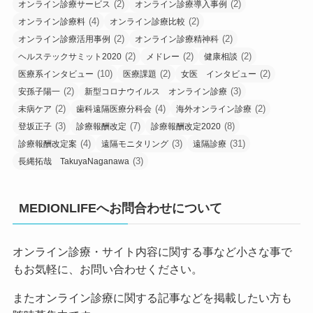
(2)
(2)
オンライン診療サービス
オンライン診療導入事例
(4)
(2)
オンライン診療料
オンライン診療比較
(2)
(2)
オンライン診療活用事例
オンライン診療精神科
(2)
(2)
(2)
ヘルステックサミット2020
メドレー
健康相談
(10)
(2)
(2)
医療系インタビュー
医療課題
女医 インタビュー
(2)
(3)
安孫子陽一
新型コロナウイルス オンライン診療
(2)
(4)
(2)
未病ケア
歯科遠隔医療分科会
海外オンライン診療
(3)
(7)
(8)
登坂正子
診療報酬改定
診療報酬改定2020
(4)
(3)
(31)
診療報酬改定案
遠隔モニタリング
遠隔診療
(3)
長縄拓哉 TakuyaNaganawa
MEDIONLIFEへお問合わせについて
オンライン診療・サイト内容に関する事など小さな事で
もお気軽に、お問い合わせください。
またオンライン診療に関する記事などを掲載したい方も