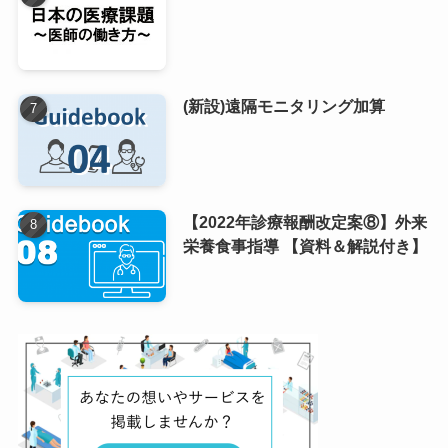
(新設)遠隔モニタリング加算
【2022年診療報酬改定案⑧】外来
栄養食事指導 【資料＆解説付き】