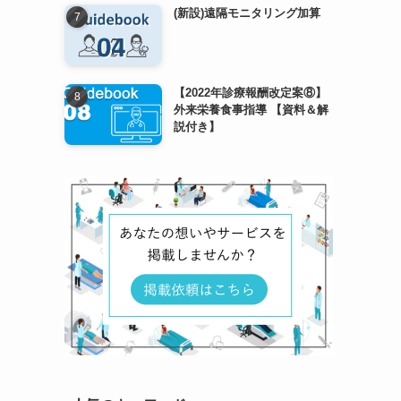
(新設)遠隔モニタリング加算
【2022年診療報酬改定案⑧】
外来栄養食事指導 【資料＆解
説付き】