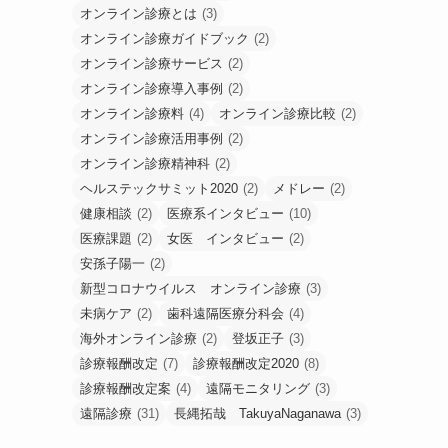
オンライン診療とは
(3)
オンライン診療ガイドブック
(2)
オンライン診療サービス
(2)
オンライン診療導入事例
(2)
オンライン診療料
(4)
オンライン診療比較
(2)
オンライン診療活用事例
(2)
オンライン診療精神科
(2)
ヘルステックサミット2020
(2)
メドレー
(2)
健康相談
(2)
医療系インタビュー
(10)
医療課題
(2)
女医 インタビュー
(2)
安孫子陽一
(2)
新型コロナウイルス オンライン診療
(3)
未病ケア
(2)
歯科遠隔医療分科会
(4)
海外オンライン診療
(2)
登坂正子
(3)
診療報酬改定
(7)
診療報酬改定2020
(8)
診療報酬改定案
(4)
遠隔モニタリング
(3)
遠隔診療
(31)
長縄拓哉 TakuyaNaganawa
(3)