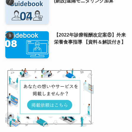
(新設)遠隔モニタリング加算
【2022年診療報酬改定案⑧】外来
栄養食事指導 【資料＆解説付き】