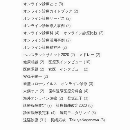
オンライン診療とは
(3)
オンライン診療ガイドブック
(2)
オンライン診療サービス
(2)
オンライン診療導入事例
(2)
オンライン診療料
(4)
オンライン診療比較
(2)
オンライン診療活用事例
(2)
オンライン診療精神科
(2)
ヘルステックサミット2020
(2)
メドレー
(2)
健康相談
(2)
医療系インタビュー
(10)
医療課題
(2)
女医 インタビュー
(2)
安孫子陽一
(2)
新型コロナウイルス オンライン診療
(3)
未病ケア
(2)
歯科遠隔医療分科会
(4)
海外オンライン診療
(2)
登坂正子
(3)
診療報酬改定
(7)
診療報酬改定2020
(8)
診療報酬改定案
(4)
遠隔モニタリング
(3)
遠隔診療
(31)
長縄拓哉 TakuyaNaganawa
(3)