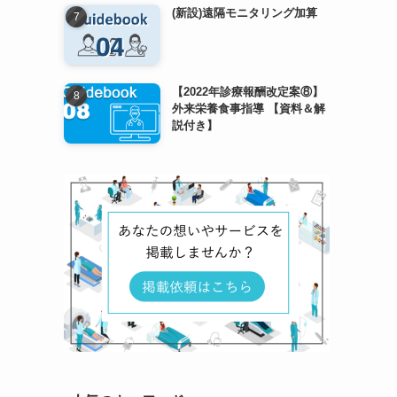
(新設)遠隔モニタリング加算
【2022年診療報酬改定案⑧】
外来栄養食事指導 【資料＆解
説付き】