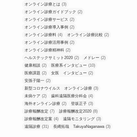
オンライン診療とは
(3)
オンライン診療ガイドブック
(2)
オンライン診療サービス
(2)
オンライン診療導入事例
(2)
オンライン診療料
(4)
オンライン診療比較
(2)
オンライン診療活用事例
(2)
オンライン診療精神科
(2)
ヘルステックサミット2020
(2)
メドレー
(2)
健康相談
(2)
医療系インタビュー
(10)
医療課題
(2)
女医 インタビュー
(2)
安孫子陽一
(2)
新型コロナウイルス オンライン診療
(3)
未病ケア
(2)
歯科遠隔医療分科会
(4)
海外オンライン診療
(2)
登坂正子
(3)
診療報酬改定
(7)
診療報酬改定2020
(8)
診療報酬改定案
(4)
遠隔モニタリング
(3)
遠隔診療
(31)
長縄拓哉 TakuyaNaganawa
(3)