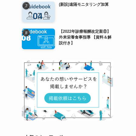
(新設)遠隔モニタリング加算
【2022年診療報酬改定案⑧】
外来栄養食事指導 【資料＆解
説付き】