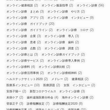
(2)
(2)
(56)
オンライン健康相談
オンライン服薬指導
オンライン診療
(3)
(2)
オンライン診療 まとめ
オンライン診療 やり方
(3)
(9)
オンライン診療 アプリ
オンライン診療 インタビュー
(20)
オンライン診療 ガイドブック
(2)
(2)
オンライン診療 ガイドライン
オンライン診療 コロナ
(3)
(3)
オンライン診療 企業
オンライン診療 導入
(2)
(2)
オンライン診療 患者
オンライン診療 歯科
(2)
(2)
オンライン診療 点数
オンライン診療 調査
(3)
(2)
オンライン診療とは
オンライン診療ガイドブック
(2)
(2)
オンライン診療サービス
オンライン診療導入事例
(4)
(2)
オンライン診療料
オンライン診療比較
(2)
(2)
オンライン診療活用事例
オンライン診療精神科
(2)
(2)
(2)
ヘルステックサミット2020
メドレー
健康相談
(10)
(2)
(2)
医療系インタビュー
医療課題
女医 インタビュー
(2)
(3)
安孫子陽一
新型コロナウイルス オンライン診療
(2)
(4)
(2)
未病ケア
歯科遠隔医療分科会
海外オンライン診療
(3)
(7)
(8)
登坂正子
診療報酬改定
診療報酬改定2020
(4)
(3)
(31)
診療報酬改定案
遠隔モニタリング
遠隔診療