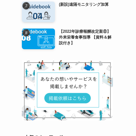
(新設)遠隔モニタリング加算
【2022年診療報酬改定案⑧】
外来栄養食事指導 【資料＆解
説付き】