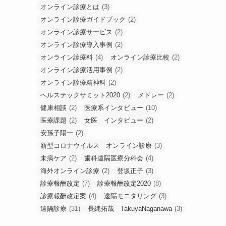
オンライン診療とは
(3)
オンライン診療ガイドブック
(2)
オンライン診療サービス
(2)
オンライン診療導入事例
(2)
オンライン診療料
(4)
オンライン診療比較
(2)
オンライン診療活用事例
(2)
オンライン診療精神科
(2)
ヘルステックサミット2020
(2)
メドレー
(2)
健康相談
(2)
医療系インタビュー
(10)
医療課題
(2)
女医 インタビュー
(2)
安孫子陽一
(2)
新型コロナウイルス オンライン診療
(3)
未病ケア
(2)
歯科遠隔医療分科会
(4)
海外オンライン診療
(2)
登坂正子
(3)
診療報酬改定
(7)
診療報酬改定2020
(8)
診療報酬改定案
(4)
遠隔モニタリング
(3)
遠隔診療
(31)
長縄拓哉 TakuyaNaganawa
(3)