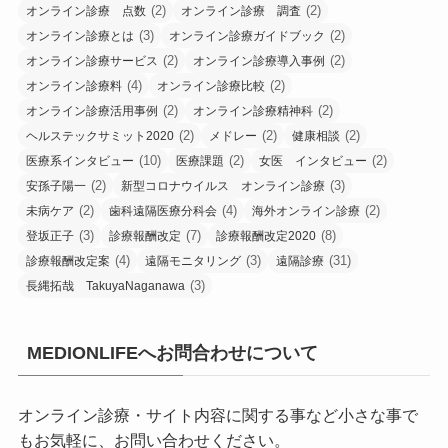
(2)
(2)
オンライン診療 点数
オンライン診療 調査
(3)
(2)
オンライン診療とは
オンライン診療ガイドブック
(2)
(2)
オンライン診療サービス
オンライン診療導入事例
(4)
(2)
オンライン診療料
オンライン診療比較
(2)
(2)
オンライン診療活用事例
オンライン診療精神科
(2)
(2)
(2)
ヘルステックサミット2020
メドレー
健康相談
(10)
(2)
(2)
医療系インタビュー
医療課題
女医 インタビュー
(2)
(3)
安孫子陽一
新型コロナウイルス オンライン診療
(2)
(4)
(2)
未病ケア
歯科遠隔医療分科会
海外オンライン診療
(3)
(7)
(8)
登坂正子
診療報酬改定
診療報酬改定2020
(4)
(3)
(31)
診療報酬改定案
遠隔モニタリング
遠隔診療
(3)
長縄拓哉 TakuyaNaganawa
MEDIONLIFEへお問合わせについて
オンライン診療・サイト内容に関する事など小さな事で
もお気軽に、お問い合わせください。