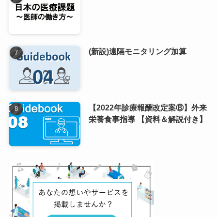
(新設)遠隔モニタリング加算
【2022年診療報酬改定案⑧】外来
栄養食事指導 【資料＆解説付き】