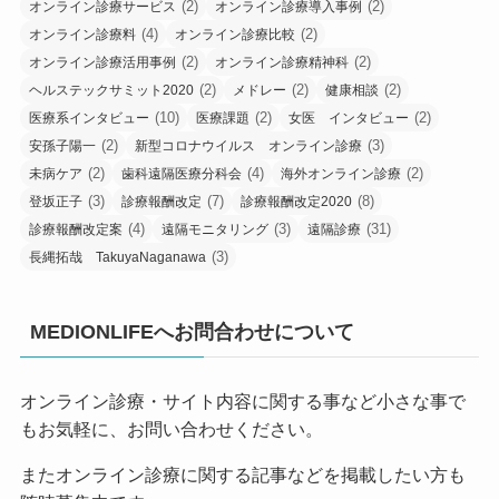
(2)
(2)
オンライン診療サービス
オンライン診療導入事例
(4)
(2)
オンライン診療料
オンライン診療比較
(2)
(2)
オンライン診療活用事例
オンライン診療精神科
(2)
(2)
(2)
ヘルステックサミット2020
メドレー
健康相談
(10)
(2)
(2)
医療系インタビュー
医療課題
女医 インタビュー
(2)
(3)
安孫子陽一
新型コロナウイルス オンライン診療
(2)
(4)
(2)
未病ケア
歯科遠隔医療分科会
海外オンライン診療
(3)
(7)
(8)
登坂正子
診療報酬改定
診療報酬改定2020
(4)
(3)
(31)
診療報酬改定案
遠隔モニタリング
遠隔診療
(3)
長縄拓哉 TakuyaNaganawa
MEDIONLIFEへお問合わせについて
オンライン診療・サイト内容に関する事など小さな事で
もお気軽に、お問い合わせください。
またオンライン診療に関する記事などを掲載したい方も