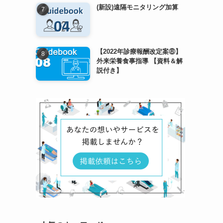
(新設)遠隔モニタリング加算
【2022年診療報酬改定案⑧】
外来栄養食事指導 【資料＆解
説付き】