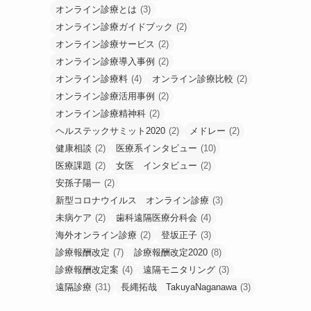
オンライン診療とは
(3)
オンライン診療ガイドブック
(2)
オンライン診療サービス
(2)
オンライン診療導入事例
(2)
オンライン診療料
(4)
オンライン診療比較
(2)
オンライン診療活用事例
(2)
オンライン診療精神科
(2)
ヘルステックサミット2020
(2)
メドレー
(2)
健康相談
(2)
医療系インタビュー
(10)
医療課題
(2)
女医 インタビュー
(2)
安孫子陽一
(2)
新型コロナウイルス オンライン診療
(3)
未病ケア
(2)
歯科遠隔医療分科会
(4)
海外オンライン診療
(2)
登坂正子
(3)
診療報酬改定
(7)
診療報酬改定2020
(8)
診療報酬改定案
(4)
遠隔モニタリング
(3)
遠隔診療
(31)
長縄拓哉 TakuyaNaganawa
(3)