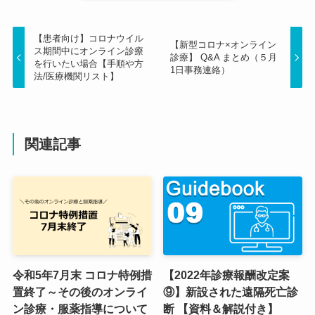
【患者向け】コロナウイル
【新型コロナ×オンライン
ス期間中にオンライン診療
診療】 Q&A まとめ（５月
を行いたい場合【手順や方
1日事務連絡）
法/医療機関リスト】
関連記事
令和5年7月末 コロナ特例措
【2022年診療報酬改定案
置終了～その後のオンライ
⑨】新設された遠隔死亡診
ン診療・服薬指導について
断 【資料＆解説付き】