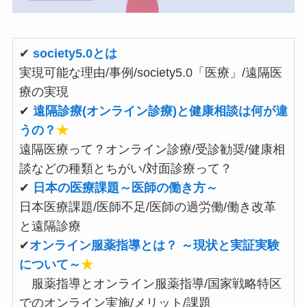
✔
society5.0とは
実現可能な理由/事例/society5.0「医療」/遠隔医
療の実現
✔
遠隔診療(オンライン診療)と健康相談は何が違
うの？
★
遠隔医療って？オンライン診療/受診勧奨/健康相
談などの種類とちがい/対面診療って？
✔
日本の医療課題～医師の働き方～
日本医療課題/医師不足/医師の過労働/働き改革
と遠隔診療
✔
オンライン服薬指導とは？ ～現状と実証実験
について～
★
服薬指導とオンライン服薬指導/国家戦略特区
でのオンライン実施/メリット/課題