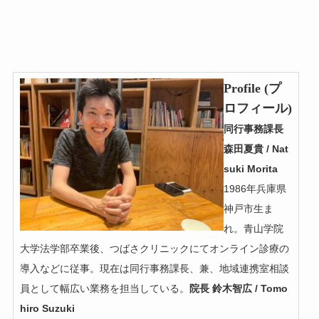
Profile (プ
ロフィール)
同行事務課長
森田夏貴 / Nat
suki Morita
1986年兵庫県
神戸市生ま
れ。青山学院
大学法学部卒業後、つばさクリニックにてオンライン診療の
導入などに従事。現在は同行事務課長、兼、地域連携室相談
員として幅広い業務を担当している。
院長 鈴木智広 / Tomo
hiro Suzuki