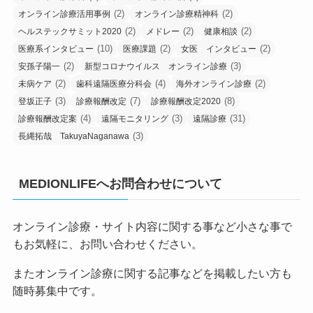
(2)
(2)
オンライン診療活用事例
オンライン診療精神科
(2)
(2)
(2)
ヘルステックサミット2020
メドレー
健康相談
(10)
(2)
(2)
医療系インタビュー
医療課題
女医 インタビュー
(2)
(3)
安孫子陽一
新型コロナウイルス オンライン診療
(2)
(4)
(2)
未病ケア
歯科遠隔医療分科会
海外オンライン診療
(3)
(7)
(8)
登坂正子
診療報酬改定
診療報酬改定2020
(4)
(3)
(31)
診療報酬改定案
遠隔モニタリング
遠隔診療
(3)
長縄拓哉 TakuyaNaganawa
MEDIONLIFEへお問合わせについて
オンライン診療・サイト内容に関する事など小さな事で
もお気軽に、お問い合わせください。
またオンライン診療に関する記事などを掲載したい方も
随時募集中です。