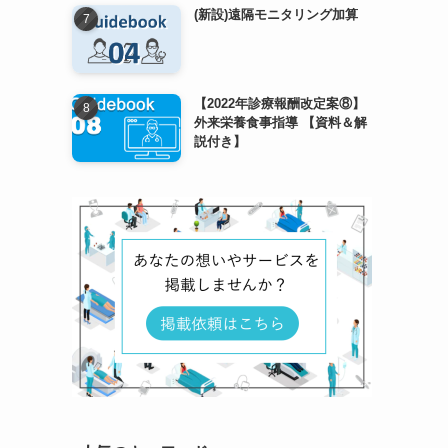
(新設)遠隔モニタリング加算
【2022年診療報酬改定案⑧】
外来栄養食事指導 【資料＆解
説付き】