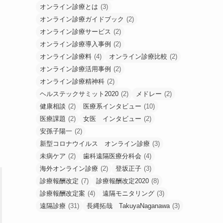
オンライン診療とは
(3)
オンライン診療ガイドブック
(2)
オンライン診療サービス
(2)
オンライン診療導入事例
(2)
オンライン診療料
(4)
オンライン診療比較
(2)
オンライン診療活用事例
(2)
オンライン診療精神科
(2)
ヘルステックサミット2020
(2)
メドレー
(2)
健康相談
(2)
医療系インタビュー
(10)
医療課題
(2)
女医 インタビュー
(2)
安孫子陽一
(2)
新型コロナウイルス オンライン診療
(3)
未病ケア
(2)
歯科遠隔医療分科会
(4)
海外オンライン診療
(2)
登坂正子
(3)
診療報酬改定
(7)
診療報酬改定2020
(8)
診療報酬改定案
(4)
遠隔モニタリング
(3)
遠隔診療
(31)
長縄拓哉 TakuyaNaganawa
(3)