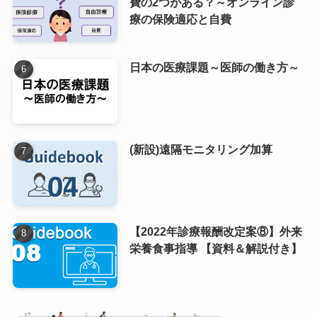
費の2つがある？～オンライン診
療の保険適応と自費
日本の医療課題～医師の働き方～
(新設)遠隔モニタリング加算
【2022年診療報酬改定案⑧】外来
栄養食事指導 【資料＆解説付き】