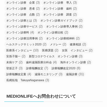
(3)
(3)
オンライン診療 企業
オンライン診療 導入
(2)
(2)
オンライン診療 患者
オンライン診療 歯科
(2)
(2)
オンライン診療 点数
オンライン診療 調査
(3)
(2)
オンライン診療とは
オンライン診療ガイドブック
(2)
(2)
オンライン診療サービス
オンライン診療導入事例
(4)
(2)
オンライン診療料
オンライン診療比較
(2)
(2)
オンライン診療活用事例
オンライン診療精神科
(2)
(2)
(2)
ヘルステックサミット2020
メドレー
健康相談
(10)
(2)
(2)
医療系インタビュー
医療課題
女医 インタビュー
(2)
(3)
安孫子陽一
新型コロナウイルス オンライン診療
(2)
(4)
(2)
未病ケア
歯科遠隔医療分科会
海外オンライン診療
(3)
(7)
(8)
登坂正子
診療報酬改定
診療報酬改定2020
(4)
(3)
(31)
診療報酬改定案
遠隔モニタリング
遠隔診療
(3)
長縄拓哉 TakuyaNaganawa
MEDIONLIFEへお問合わせについて