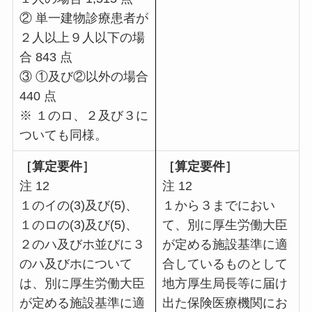
② 単一建物診療患者が
２人以上９人以下の場
合 843 点
③ ①及び②以外の場合
440 点
※ １のロ、２及び３に
ついても同様。
［算定要件］
［算定要件］
注 12
注 12
１のイの(3)及び(5)、
１から３までにおい
１のロの(3)及び(5)、
て、別に厚生労働大臣
２のハ及びホ並びに３
が定める施設基準に適
のハ及びホについて
合しているものとして
は、別に厚生労働大臣
地方厚生局長等に届け
が定める施設基準に適
出た保険医療機関にお