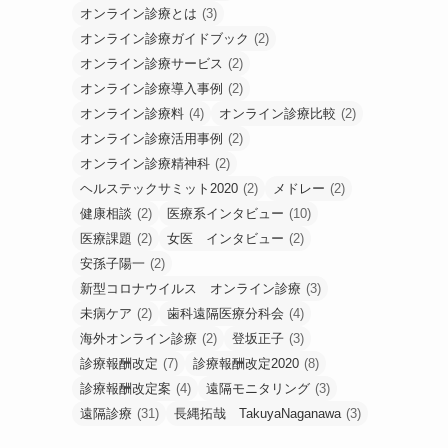
オンライン診療とは
(3)
オンライン診療ガイドブック
(2)
オンライン診療サービス
(2)
オンライン診療導入事例
(2)
オンライン診療料
(4)
オンライン診療比較
(2)
オンライン診療活用事例
(2)
オンライン診療精神科
(2)
ヘルステックサミット2020
(2)
メドレー
(2)
健康相談
(2)
医療系インタビュー
(10)
医療課題
(2)
女医 インタビュー
(2)
安孫子陽一
(2)
新型コロナウイルス オンライン診療
(3)
未病ケア
(2)
歯科遠隔医療分科会
(4)
海外オンライン診療
(2)
登坂正子
(3)
診療報酬改定
(7)
診療報酬改定2020
(8)
診療報酬改定案
(4)
遠隔モニタリング
(3)
遠隔診療
(31)
長縄拓哉 TakuyaNaganawa
(3)