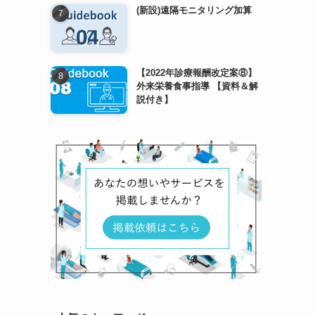
(新設)遠隔モニタリング加算
【2022年診療報酬改定案⑧】
外来栄養食事指導 【資料＆解
説付き】