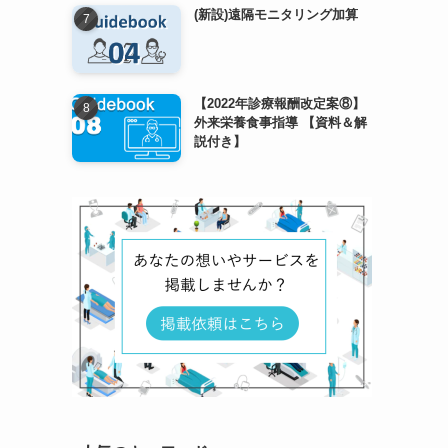
(新設)遠隔モニタリング加算
【2022年診療報酬改定案⑧】
外来栄養食事指導 【資料＆解
説付き】