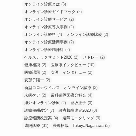
オンライン診療とは
(3)
オンライン診療ガイドブック
(2)
オンライン診療サービス
(2)
オンライン診療導入事例
(2)
オンライン診療料
(4)
オンライン診療比較
(2)
オンライン診療活用事例
(2)
オンライン診療精神科
(2)
ヘルステックサミット2020
(2)
メドレー
(2)
健康相談
(2)
医療系インタビュー
(10)
医療課題
(2)
女医 インタビュー
(2)
安孫子陽一
(2)
新型コロナウイルス オンライン診療
(3)
未病ケア
(2)
歯科遠隔医療分科会
(4)
海外オンライン診療
(2)
登坂正子
(3)
診療報酬改定
(7)
診療報酬改定2020
(8)
診療報酬改定案
(4)
遠隔モニタリング
(3)
遠隔診療
(31)
長縄拓哉 TakuyaNaganawa
(3)