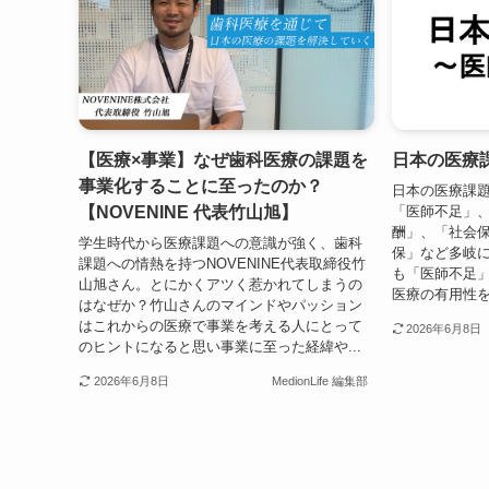
【医療×事業】なぜ歯科医療の課題を
日本の医療
事業化することに至ったのか？
日本の医療課題
【NOVENINE 代表竹山旭】
「医師不足」
酬」、「社会
学生時代から医療課題への意識が強く、歯科
保」など多岐に
課題への情熱を持つNOVENINE代表取締役竹
も「医師不足
山旭さん。とにかくアツく惹かれてしまうの
医療の有用性を紐
はなぜか？竹山さんのマインドやパッション
はこれからの医療で事業を考える人にとって
2026年6月8日
のヒントになると思い事業に至った経緯や...
2026年6月8日
MedionLife 編集部