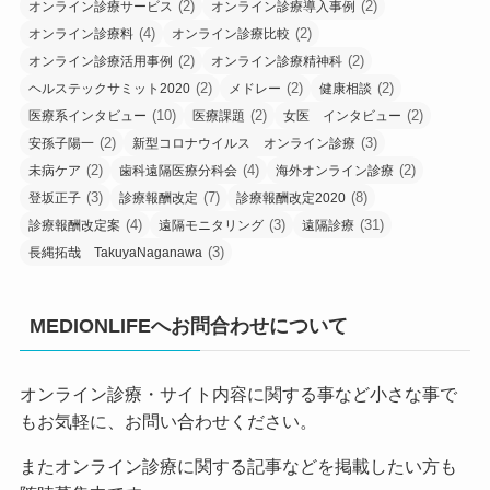
(2)
(2)
オンライン診療サービス
オンライン診療導入事例
(4)
(2)
オンライン診療料
オンライン診療比較
(2)
(2)
オンライン診療活用事例
オンライン診療精神科
(2)
(2)
(2)
ヘルステックサミット2020
メドレー
健康相談
(10)
(2)
(2)
医療系インタビュー
医療課題
女医 インタビュー
(2)
(3)
安孫子陽一
新型コロナウイルス オンライン診療
(2)
(4)
(2)
未病ケア
歯科遠隔医療分科会
海外オンライン診療
(3)
(7)
(8)
登坂正子
診療報酬改定
診療報酬改定2020
(4)
(3)
(31)
診療報酬改定案
遠隔モニタリング
遠隔診療
(3)
長縄拓哉 TakuyaNaganawa
MEDIONLIFEへお問合わせについて
オンライン診療・サイト内容に関する事など小さな事で
もお気軽に、お問い合わせください。
またオンライン診療に関する記事などを掲載したい方も