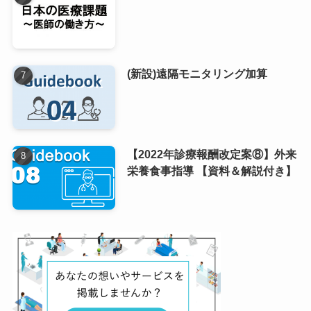
(新設)遠隔モニタリング加算
【2022年診療報酬改定案⑧】外来
栄養食事指導 【資料＆解説付き】