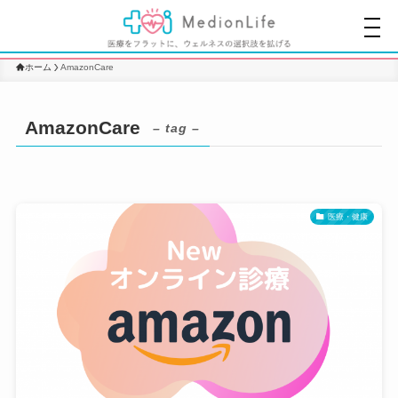
ホーム
AmazonCare
AmazonCare
– tag –
医療・健康