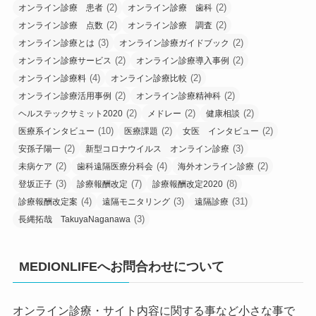
(2)
(2)
オンライン診療 患者
オンライン診療 歯科
(2)
(2)
オンライン診療 点数
オンライン診療 調査
(3)
(2)
オンライン診療とは
オンライン診療ガイドブック
(2)
(2)
オンライン診療サービス
オンライン診療導入事例
(4)
(2)
オンライン診療料
オンライン診療比較
(2)
(2)
オンライン診療活用事例
オンライン診療精神科
(2)
(2)
(2)
ヘルステックサミット2020
メドレー
健康相談
(10)
(2)
(2)
医療系インタビュー
医療課題
女医 インタビュー
(2)
(3)
安孫子陽一
新型コロナウイルス オンライン診療
(2)
(4)
(2)
未病ケア
歯科遠隔医療分科会
海外オンライン診療
(3)
(7)
(8)
登坂正子
診療報酬改定
診療報酬改定2020
(4)
(3)
(31)
診療報酬改定案
遠隔モニタリング
遠隔診療
(3)
長縄拓哉 TakuyaNaganawa
MEDIONLIFEへお問合わせについて
オンライン診療・サイト内容に関する事など小さな事で