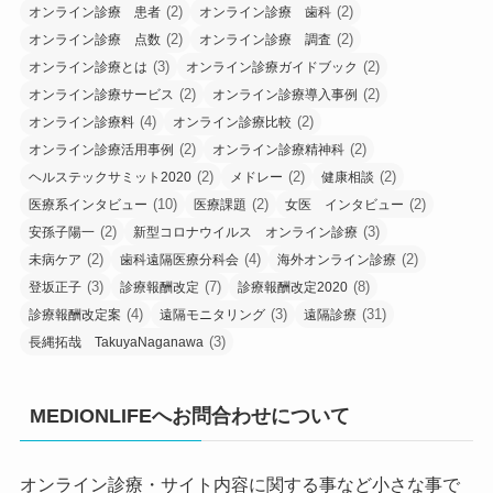
(2)
(2)
オンライン診療 患者
オンライン診療 歯科
(2)
(2)
オンライン診療 点数
オンライン診療 調査
(3)
(2)
オンライン診療とは
オンライン診療ガイドブック
(2)
(2)
オンライン診療サービス
オンライン診療導入事例
(4)
(2)
オンライン診療料
オンライン診療比較
(2)
(2)
オンライン診療活用事例
オンライン診療精神科
(2)
(2)
(2)
ヘルステックサミット2020
メドレー
健康相談
(10)
(2)
(2)
医療系インタビュー
医療課題
女医 インタビュー
(2)
(3)
安孫子陽一
新型コロナウイルス オンライン診療
(2)
(4)
(2)
未病ケア
歯科遠隔医療分科会
海外オンライン診療
(3)
(7)
(8)
登坂正子
診療報酬改定
診療報酬改定2020
(4)
(3)
(31)
診療報酬改定案
遠隔モニタリング
遠隔診療
(3)
長縄拓哉 TakuyaNaganawa
MEDIONLIFEへお問合わせについて
オンライン診療・サイト内容に関する事など小さな事で