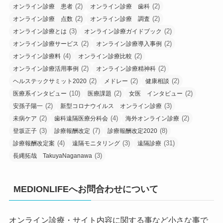
(2)
(2)
オンライン診療 患者
オンライン診療 歯科
(2)
(2)
オンライン診療 点数
オンライン診療 調査
(3)
(2)
オンライン診療とは
オンライン診療ガイドブック
(2)
(2)
オンライン診療サービス
オンライン診療導入事例
(4)
(2)
オンライン診療料
オンライン診療比較
(2)
(2)
オンライン診療活用事例
オンライン診療精神科
(2)
(2)
(2)
ヘルステックサミット2020
メドレー
健康相談
(10)
(2)
(2)
医療系インタビュー
医療課題
女医 インタビュー
(2)
(3)
安孫子陽一
新型コロナウイルス オンライン診療
(2)
(4)
(2)
未病ケア
歯科遠隔医療分科会
海外オンライン診療
(3)
(7)
(8)
登坂正子
診療報酬改定
診療報酬改定2020
(4)
(3)
(31)
診療報酬改定案
遠隔モニタリング
遠隔診療
(3)
長縄拓哉 TakuyaNaganawa
MEDIONLIFEへお問合わせについて
オンライン診療・サイト内容に関する事など小さな事で