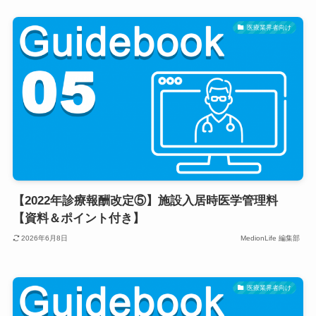
医療業界者向け
【2022年診療報酬改定⑤】施設入居時医学管理料
【資料＆ポイント付き】
2026年6月8日
MedionLife 編集部
医療業界者向け