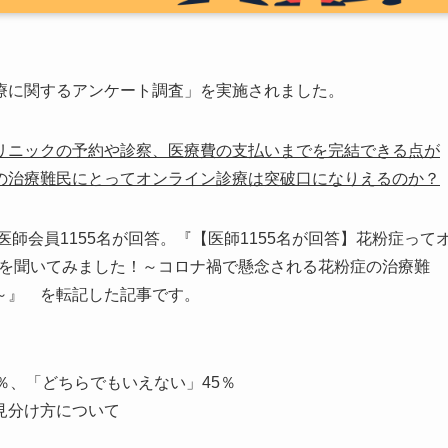
療に関するアンケート調査」を実施されました。
リニックの予約や診察、医療費の支払いまでを完結できる点が
の治療難民にとってオンライン診療は突破口になりえるのか？
80代の医師会員1155名が回答。『【医師1155名が回答】花粉症って
理由を聞いてみました！～コロナ禍で懸念される花粉症の治療難
～』 を転記した記事です。
％、「どちらでもいえない」45％
見分け方について