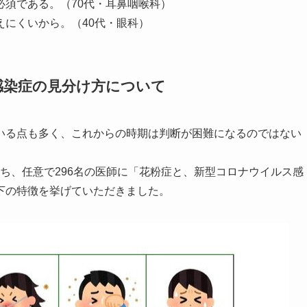
須である。（70代・耳鼻咽喉科）
にくいから。（40代・眼科）
感染症の見分け方について
いる点も多く、これからの時期は判断が困難になるのではない
うち、任意で296名の医師に「花粉症と、新型コロナウイルス感
下の特徴を挙げていただきました。