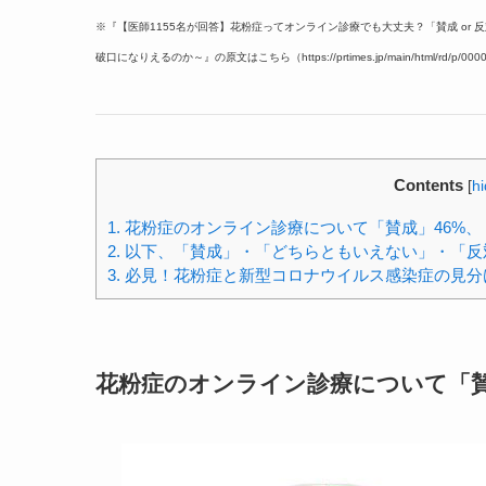
※『【医師1155名が回答】花粉症ってオンライン診療でも大丈夫？「賛成 o
破口になりえるのか～』の原文はこちら（https://prtimes.jp/main/html/rd/p/00000
Contents
[
h
1.
花粉症のオンライン診療について「賛成」46%、
2.
以下、「賛成」・「どちらともいえない」・「反
3.
必見！花粉症と新型コロナウイルス感染症の見分
花粉症のオンライン診療について「賛