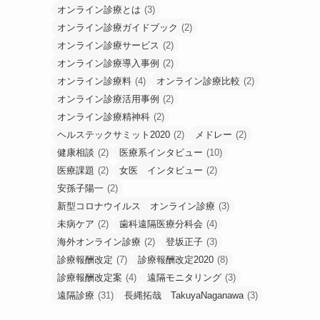
オンライン診療とは
(3)
オンライン診療ガイドブック
(2)
オンライン診療サービス
(2)
オンライン診療導入事例
(2)
オンライン診療料
(4)
オンライン診療比較
(2)
オンライン診療活用事例
(2)
オンライン診療精神科
(2)
ヘルステックサミット2020
(2)
メドレー
(2)
健康相談
(2)
医療系インタビュー
(10)
医療課題
(2)
女医 インタビュー
(2)
安孫子陽一
(2)
新型コロナウイルス オンライン診療
(3)
未病ケア
(2)
歯科遠隔医療分科会
(4)
海外オンライン診療
(2)
登坂正子
(3)
診療報酬改定
(7)
診療報酬改定2020
(8)
診療報酬改定案
(4)
遠隔モニタリング
(3)
遠隔診療
(31)
長縄拓哉 TakuyaNaganawa
(3)