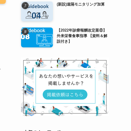
(新設)遠隔モニタリング加算
【2022年診療報酬改定案⑧】
外来栄養食事指導 【資料＆解
説付き】
オ