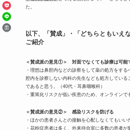
た。
以下、「賛成」・「どちらともいえ
ご紹介
＜賛成派の意見①＞ 対面でなくても診療は可能
・理想は鼻腔内などの診察をして薬の処方をする
腔内を診察しない内科の先生なども処方している
であると思う。（40代・耳鼻咽喉科）
・重篤化リスクが低い疾患のため、オンラインで
＜賛成派の意見②＞ 感染リスクを防げる
・ほかの患者さんとの接触を心配しなくてもいいた
・花粉症患者は多く、外来待合室に多数の患者が