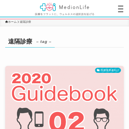
ホーム
遠隔診療
遠隔診療
– tag –
医療業界者向け