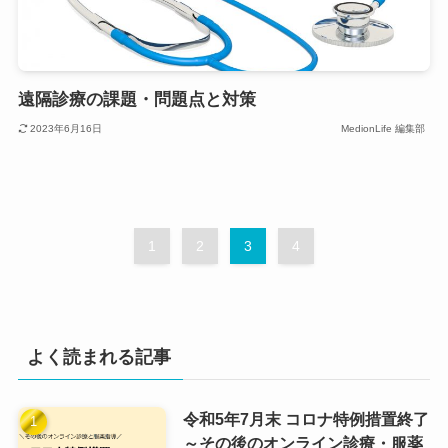
遠隔診療の課題・問題点と対策
2023年6月16日
MedionLife 編集部
1
2
3
4
よく読まれる記事
令和5年7月末 コロナ特例措置終了
～その後のオンライン診療・服薬