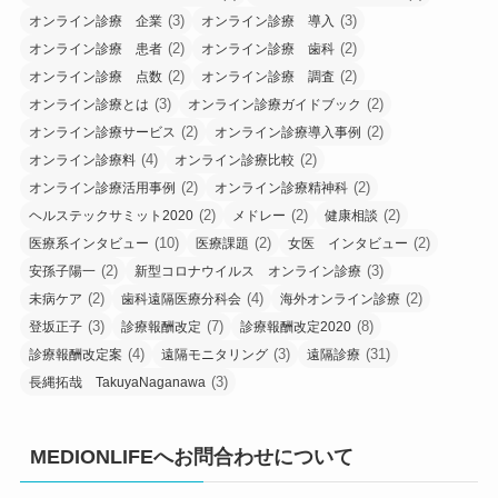
(3)
(3)
オンライン診療 企業
オンライン診療 導入
(2)
(2)
オンライン診療 患者
オンライン診療 歯科
(2)
(2)
オンライン診療 点数
オンライン診療 調査
(3)
(2)
オンライン診療とは
オンライン診療ガイドブック
(2)
(2)
オンライン診療サービス
オンライン診療導入事例
(4)
(2)
オンライン診療料
オンライン診療比較
(2)
(2)
オンライン診療活用事例
オンライン診療精神科
(2)
(2)
(2)
ヘルステックサミット2020
メドレー
健康相談
(10)
(2)
(2)
医療系インタビュー
医療課題
女医 インタビュー
(2)
(3)
安孫子陽一
新型コロナウイルス オンライン診療
(2)
(4)
(2)
未病ケア
歯科遠隔医療分科会
海外オンライン診療
(3)
(7)
(8)
登坂正子
診療報酬改定
診療報酬改定2020
(4)
(3)
(31)
診療報酬改定案
遠隔モニタリング
遠隔診療
(3)
長縄拓哉 TakuyaNaganawa
MEDIONLIFEへお問合わせについて