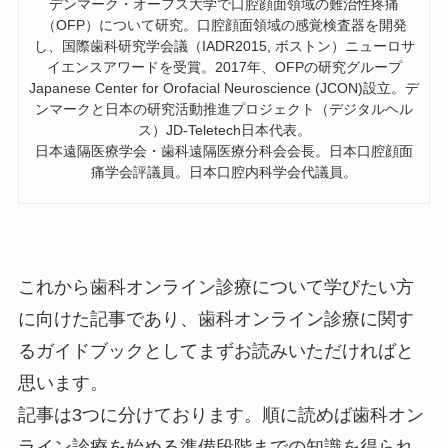
デンマーク・オーフス大学で口腔顔面領域の難治性疼痛
（OFP）について研究。口腔顔面領域の感覚検査器を開発
し、国際歯科研究学会議（IADR2015, ボストン）ニューロサ
イエンスアワードを受賞。2017年、OFPの研究グループ
Japanese Center for Orofacial Neuroscience (JCON)設立。デ
ンマークと日本の研究活動推進プロジェクト（デジタルヘル
ス）JD-Teletech日本代表。
日本遠隔医療学会・歯科遠隔医療分科会会長。日本口腔顔面
痛学会評議員。日本口腔内科学会代議員。
これから歯科オンライン診療について学びたい方
に向けた記事であり、歯科オンライン診療に関す
るガイドブックとしてまずお読みいただければと
思います。
記事は3つに分けております。順に読めば歯科オン
ライン診療を始める準備段階までの知識を得られ