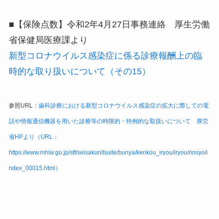
■【保険点数】令和2年4月27日事務連絡 厚生労働
省保健局医療課より
新型コロナウイルス感染症に係る診療報酬上の臨
時的な取り扱いについて（その15）
参照URL：
歯科診療における新型コロナウイルス感染症の拡大に際しての電
話や情報通信機器を用いた診療等の時限的・特例的な取扱いについて 厚労
省HPより（URL：
https://www.mhlw.go.jp/stf/seisakunitsuite/bunya/kenkou_iryou/iryou/rinsyo/i
ndex_00015.html）